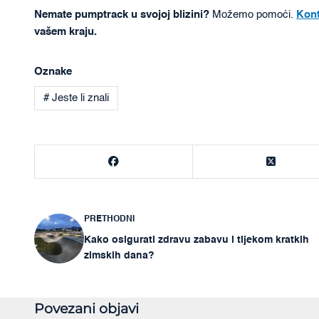
Nemate pumptrack u svojoj blizini?
Možemo pomoći.
Kont
vašem kraju.
Oznake
# Jeste li znali
PRETHODNI
Navigacija
Kako osigurati zdravu zabavu i tijekom kratkih
objava
zimskih dana?
Povezani objavi