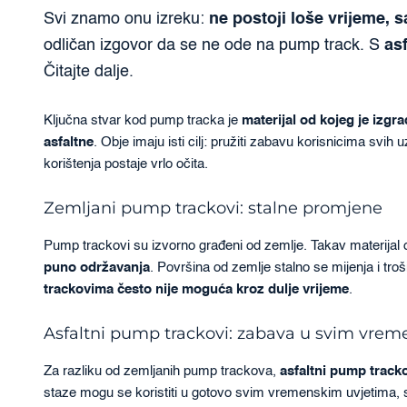
Svi znamo onu izreku:
ne postoji loše vrijeme,
odličan izgovor da se ne ode na pump track. S
as
Čitajte dalje.
Ključna stvar kod pump tracka je
materijal od kojeg je izgr
asfaltne
. Obje imaju isti cilj: pružiti zabavu korisnicima svi
korištenja postaje vrlo očita.
Zemljani pump trackovi: stalne promjene
Pump trackovi su izvorno građeni od zemlje. Takav materijal 
puno održavanja
. Površina od zemlje stalno se mijenja i troš
trackovima često nije moguća kroz dulje vrijeme
.
Asfaltni pump trackovi: zabava u svim vre
Za razliku od zemljanih pump trackova,
asfaltni pump track
staze mogu se koristiti u gotovo svim vremenskim uvjetima, sv