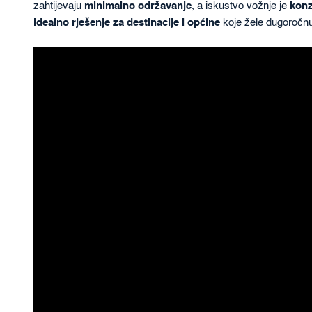
zahtijevaju
minimalno održavanje
, a iskustvo vožnje je
konz
idealno rješenje za destinacije i općine
koje žele dugoročnu,