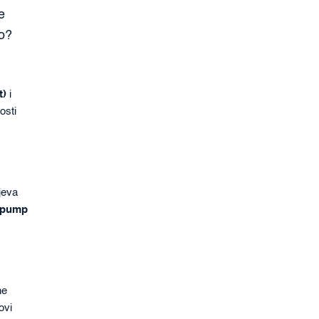
e
to?
t)
i
osti
jeva
m pump
ne
ovi