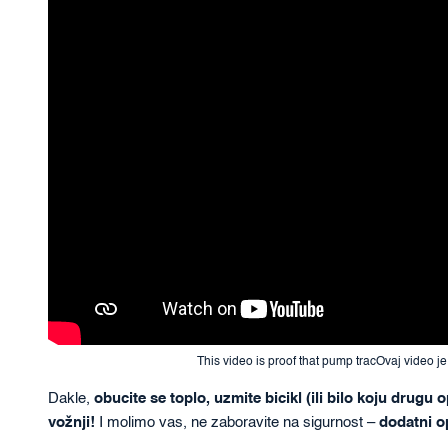
This video is proof that pump tracOvaj video 
Dakle,
obucite se toplo, uzmite bicikl (ili bilo koju drug
vožnji!
I molimo vas, ne zaboravite na sigurnost –
dodatni o