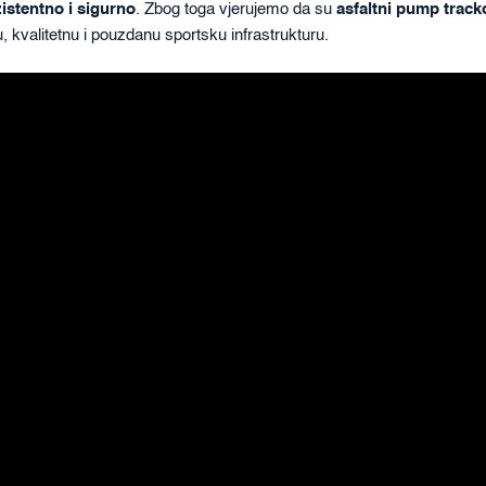
istentno i sigurno
. Zbog toga vjerujemo da su
asfaltni pump track
 kvalitetnu i pouzdanu sportsku infrastrukturu.