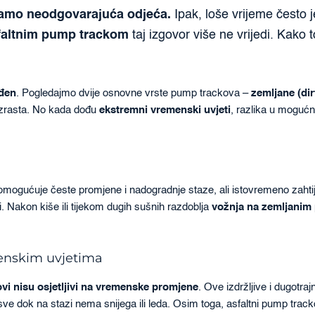
 samo neodgovarajuća odjeća.
Ipak, loše vrijeme često j
faltnim pump trackom
taj izgovor više ne vrijedi. Kako 
ađen
. Pogledajmo dvije osnovne vrste pump trackova –
zemljane (dir
h uzrasta. No kada dođu
ekstremni vremenski uvjeti
, razlika u mogućn
omogućuje česte promjene i nadogradnje staze, ali istovremeno zahti
i. Nakon kiše ili tijekom dugih sušnih razdoblja
vožnja na zemljani
menskim uvjetima
ovi nisu osjetljivi na vremenske promjene
. Ove izdržljive i dugotraj
e dok na stazi nema snijega ili leda. Osim toga, asfaltni pump track