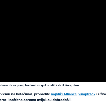
je dokaz da se
pump trackovi mogu koristiti čak i kišnog dana.
u opremu na kotačima), pronađite
najbliži Alliance pumptrack
i uživ
prez i zaštitna oprema uvijek su dobrodošli.