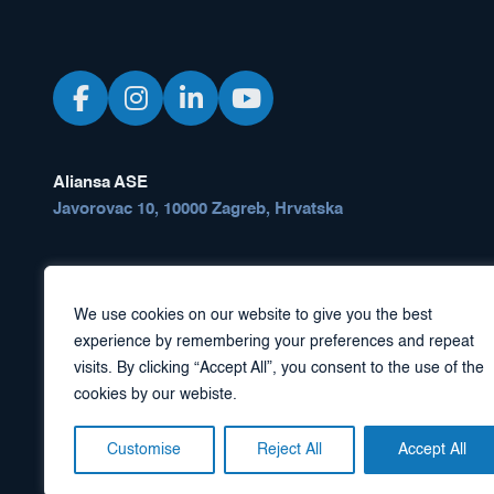
Aliansa ASE
Javorovac 10, 10000 Zagreb, Hrvatska
+385 98 3753 77
info@alliancease.com
We use cookies on our website to give you the best
experience by remembering your preferences and repeat
visits. By clicking “Accept All”, you consent to the use of the
cookies by our webiste.
Customise
Reject All
Accept All