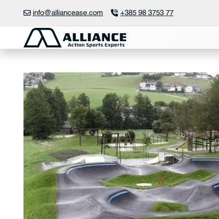
Preskočite
info@alliancease.com
+385 98 3753 77
na
sadržaj