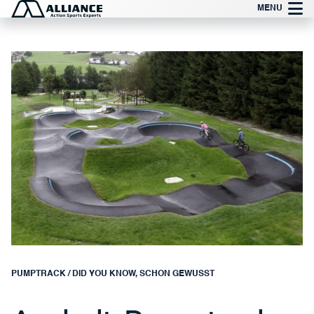
Zum
MENU
Inhalt
springen
PUMPTRACK
/
DID YOU KNOW
,
SCHON GEWUSST