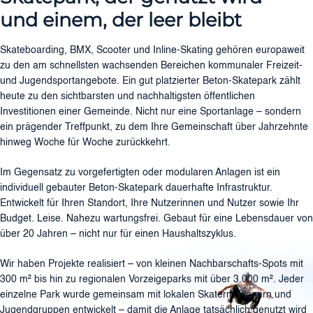
und einem, der leer bleibt
Skateboarding, BMX, Scooter und Inline-Skating gehören europaweit
zu den am schnellsten wachsenden Bereichen kommunaler Freizeit-
und Jugendsportangebote. Ein gut platzierter Beton-Skatepark zählt
heute zu den sichtbarsten und nachhaltigsten öffentlichen
Investitionen einer Gemeinde. Nicht nur eine Sportanlage – sondern
ein prägender Treffpunkt, zu dem Ihre Gemeinschaft über Jahrzehnte
hinweg Woche für Woche zurückkehrt.
Im Gegensatz zu vorgefertigten oder modularen Anlagen ist ein
individuell gebauter Beton-Skatepark dauerhafte Infrastruktur.
Entwickelt für Ihren Standort, Ihre Nutzerinnen und Nutzer sowie Ihr
Budget. Leise. Nahezu wartungsfrei. Gebaut für eine Lebensdauer von
über 20 Jahren – nicht nur für einen Haushaltszyklus.
Wir haben Projekte realisiert – von kleinen Nachbarschafts-Spots mit
300 m² bis hin zu regionalen Vorzeigeparks mit über 3.000 m². Jeder
einzelne Park wurde gemeinsam mit lokalen Skatern, Planern und
Jugendgruppen entwickelt – damit die Anlage tatsächlich genutzt wird