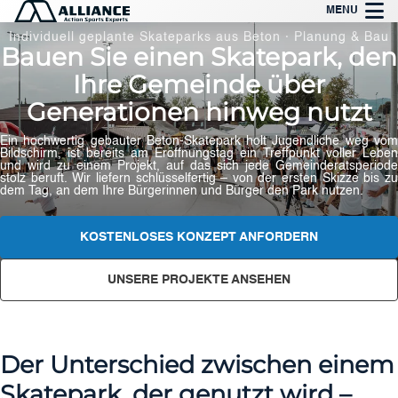
Zum
MENU
Inhalt
Individuell geplante Skateparks aus Beton · Planung & Bau
Bauen Sie einen Skatepark, den
springen
Ihre Gemeinde über
Generationen hinweg nutzt
Ein hochwertig gebauter Beton-Skatepark holt Jugendliche weg vom
Bildschirm, ist bereits am Eröffnungstag ein Treffpunkt voller Leben
und wird zu einem Projekt, auf das sich jede Gemeinderatsperiode
stolz beruft. Wir liefern schlüsselfertig – von der ersten Skizze bis zu
dem Tag, an dem Ihre Bürgerinnen und Bürger den Park nutzen.
KOSTENLOSES KONZEPT ANFORDERN
UNSERE PROJEKTE ANSEHEN
Der Unterschied zwischen einem
Skatepark, der genutzt wird –