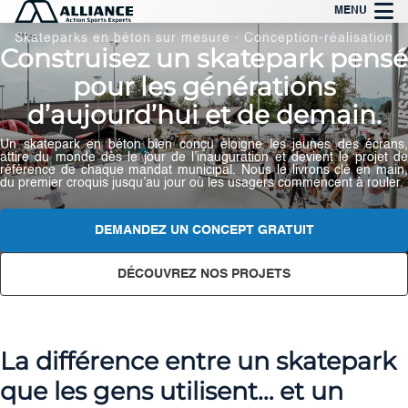
Aller
MENU
au
Skateparks en béton sur mesure · Conception-réalisation
Construisez un skatepark pensé
contenu
pour les générations
d’aujourd’hui et de demain.
Un skatepark en béton bien conçu éloigne les jeunes des écrans,
attire du monde dès le jour de l’inauguration et devient le projet de
référence de chaque mandat municipal. Nous le livrons clé en main,
du premier croquis jusqu’au jour où les usagers commencent à rouler.
DEMANDEZ UN CONCEPT GRATUIT
DÉCOUVREZ NOS PROJETS
La différence entre un skatepark
que les gens utilisent… et un