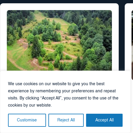
We use cookies on our website to give you the best
Alpen Bikepark Schneeberg
experience by remembering your preferences and repeat
visits. By clicking “Accept All”, you consent to the use of the
Alpen Bikepark Schneeberg
, Austria
cookies by our webiste.
2025
Customise
Reject All
Accept All
SAZNAJTE VIŠE