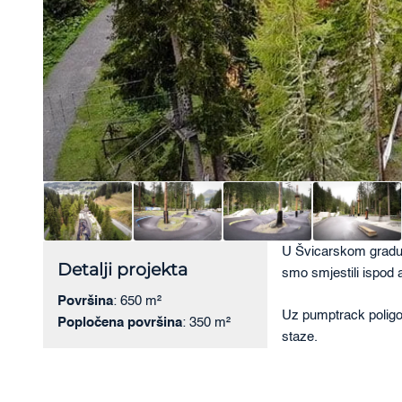
U Švicarskom gradu D
Detalji projekta
smo smjestili ispod 
Površina
: 650 m²
Uz pumptrack poligon
Popločena površina
: 350 m²
staze.