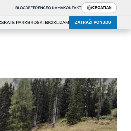
BLOG
REFERENCE
O NAMA
KONTAKT
CROATIAN
K
SKATE PARK
BRDSKI BICIKLIZAM
ZATRAŽI PONUDU