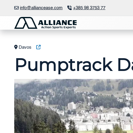
Preskočite
info@alliancease.com
+385 98 3753 77
na
sadržaj
Davos
Pumptrack D