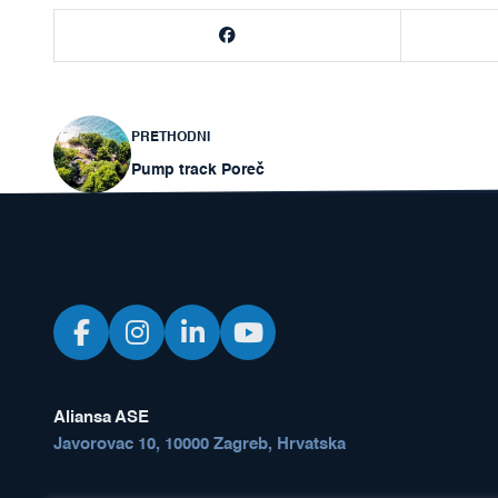
Navigacija
PRETHODNI
Pump track Poreč
objava
Aliansa ASE
Javorovac 10, 10000 Zagreb, Hrvatska