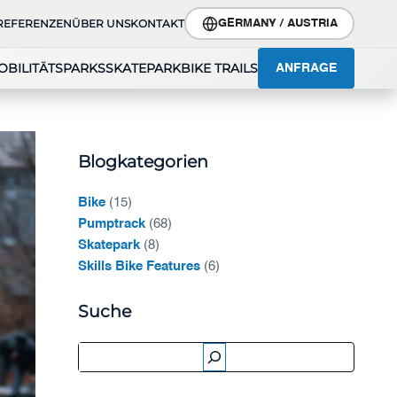
REFERENZEN
ÜBER UNS
KONTAKT
GERMANY / AUSTRIA
OBILITÄTSPARKS
SKATEPARK
BIKE TRAILS
ANFRAGE
Blogkategorien
Bike
(15)
Pumptrack
(68)
Skatepark
(8)
Skills Bike Features
(6)
Suche
Suche