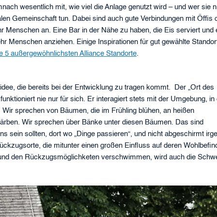
h wesentlich mit, wie viel die Anlage genutzt wird – und wer sie n
kalen Gemeinschaft tun. Dabei sind auch gute Verbindungen mit Öffis 
Menschen an. Eine Bar in der Nähe zu haben, die Eis serviert und 
r Menschen anziehen. Einige Inspirationen für gut gewählte Standor
e 5 außergewöhnlichsten Alliance Standorte
.
ee, die bereits bei der Entwicklung zu tragen kommt. Der „Ort des
ktioniert nie nur für sich. Er interagiert stets mit der Umgebung, in 
. Wir sprechen von Bäumen, die im Frühling blühen, an heißen
ärben. Wir sprechen über Bänke unter diesen Bäumen. Das sind
 sein sollten, dort wo „Dinge passieren“, und nicht abgeschirmt ir
Rückzugsorte, die mitunter einen großen Einfluss auf deren Wohlbefi
t und den Rückzugsmöglichketen verschwimmen, wird auch die Schwel