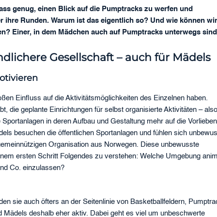
nlass genug, einen Blick auf die Pumptracks zu werfen und
r ihre Runden. Warum ist das eigentlich so? Und wie können wir
ffen? Einer, in dem Mädchen auch auf Pumptracks unterwegs sin
undlichere Gesellschaft – auch für Mädels
otivieren
ßen Einfluss auf die Aktivitätsmöglichkeiten des Einzelnen haben.
die geplante Einrichtungen für selbst organisierte Aktivitäten – also
e Sportanlagen in deren Aufbau und Gestaltung mehr auf die Vorliebe
els besuchen die öffentlichen Sportanlagen und fühlen sich unbewus
er gemeinnützigen Organisation aus Norwegen. Diese unbewusste
 einem ersten Schritt Folgendes zu verstehen: Welche Umgebung anim
nd Co. einzulassen?
en sie auch öfters an der Seitenlinie von Basketballfeldern, Pumptr
nd Mädels deshalb eher aktiv. Dabei geht es viel um unbeschwerte