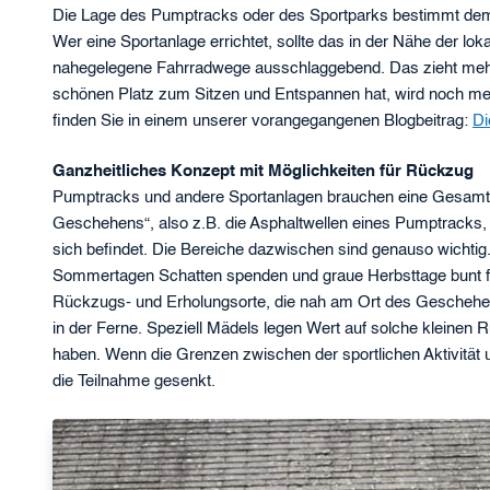
Die Lage des Pumptracks oder des Sportparks bestimmt demnac
Wer eine Sportanlage errichtet, sollte das in der Nähe der lo
nahegelegene Fahrradwege ausschlaggebend. Das zieht mehr 
schönen Platz zum Sitzen und Entspannen hat, wird noch meh
finden Sie in einem unserer vorangegangenen Blogbeitrag:
Di
Ganzheitliches Konzept mit Möglichkeiten für Rückzug
Pumptracks und andere Sportanlagen brauchen eine Gesamtid
Geschehens“, also z.B. die Asphaltwellen eines Pumptracks, fun
sich befindet. Die Bereiche dazwischen sind genauso wichtig
Sommertagen Schatten spenden und graue Herbsttage bunt f
Rückzugs- und Erholungsorte, die nah am Ort des Geschehens
in der Ferne. Speziell Mädels legen Wert auf solche kleinen 
haben. Wenn die Grenzen zwischen der sportlichen Aktivitä
die Teilnahme gesenkt.