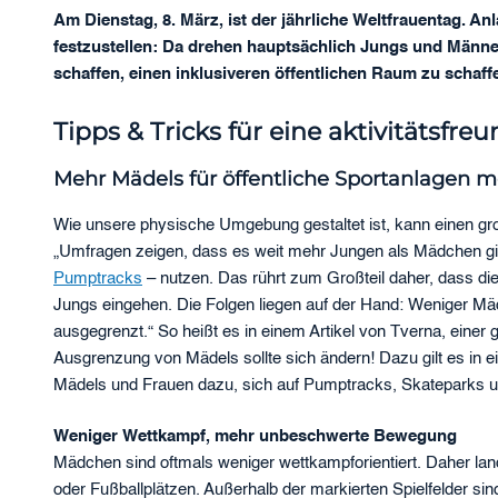
Am Dienstag, 8. März, ist der jährliche Weltfrauentag. A
festzustellen: Da drehen hauptsächlich Jungs und Männe
schaffen, einen inklusiveren öffentlichen Raum zu scha
Tipps & Tricks für eine aktivitätsfre
Mehr Mädels für öffentliche Sportanlagen m
Wie unsere physische Umgebung gestaltet ist, kann einen gro
„Umfragen zeigen, dass es weit mehr Jungen als Mädchen gibt, 
Pumptracks
– nutzen. Das rührt zum Großteil daher, dass di
Jungs eingehen. Die Folgen liegen auf der Hand: Weniger Mäd
ausgegrenzt.“ So heißt es in einem Artikel von Tverna, ein
Ausgrenzung von Mädels sollte sich ändern! Dazu gilt es in
Mädels und Frauen dazu, sich auf Pumptracks, Skateparks u
Weniger Wettkampf, mehr unbeschwerte Bewegung
Mädchen sind oftmals weniger wettkampforientiert. Daher land
oder Fußballplätzen. Außerhalb der markierten Spielfelder si