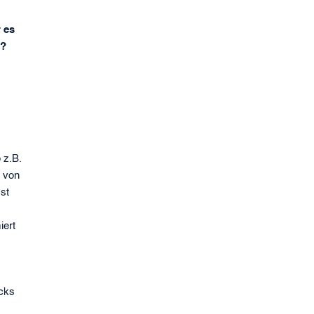
 es
d?
 z.B.
n von
st
iert
acks