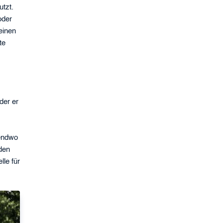
utzt.
oder
einen
te
der er
gendwo
nden
le für