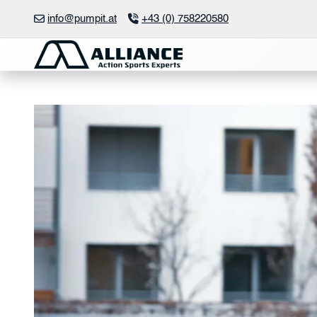
Zum
info@pumpit.at
+43 (0) 758220580
Inhalt
springen