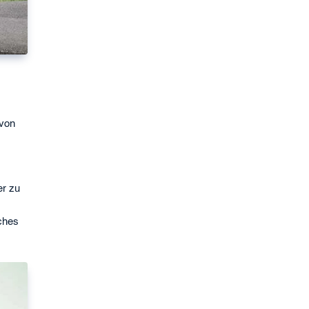
 von
er zu
lches