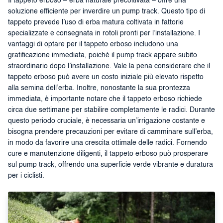
Il tappeto erboso – erba naturale precoltivata – offre una
soluzione efficiente per inverdire un pump track. Questo tipo di
tappeto prevede l’uso di erba matura coltivata in fattorie
specializzate e consegnata in rotoli pronti per l’installazione. I
vantaggi di optare per il tappeto erboso includono una
gratificazione immediata, poiché il pump track appare subito
straordinario dopo l’installazione. Vale la pena considerare che il
tappeto erboso può avere un costo iniziale più elevato rispetto
alla semina dell’erba. Inoltre, nonostante la sua prontezza
immediata, è importante notare che il tappeto erboso richiede
circa due settimane per stabilire completamente le radici. Durante
questo periodo cruciale, è necessaria un’irrigazione costante e
bisogna prendere precauzioni per evitare di camminare sull’erba,
in modo da favorire una crescita ottimale delle radici. Fornendo
cure e manutenzione diligenti, il tappeto erboso può prosperare
sul pump track, offrendo una superficie verde vibrante e duratura
per i ciclisti.