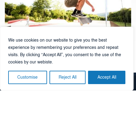
We use cookies on our website to give you the best
experience by remembering your preferences and repeat
visits. By clicking “Accept All”, you consent to the use of the
Gorizia – innovazione, recupero ambientale e divertimento!
cookies by our webiste.
Customise
Reject All
Accept All
Alliance ASE srl
Via Malta 6, 34170 Gorizia, Italia