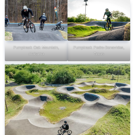
Pumptrack Oak Mountain,
Pumptrack Pedro-Benavides,
Alabama
Texas