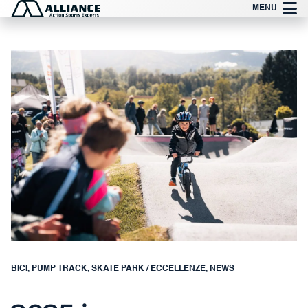
Vai
MENU
al
contenuto
BICI
,
PUMP TRACK
,
SKATE PARK
/
ECCELLENZE
,
NEWS