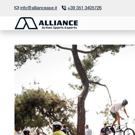
Vai
info@alliancease.it
+39 351 3405726
al
contenuto