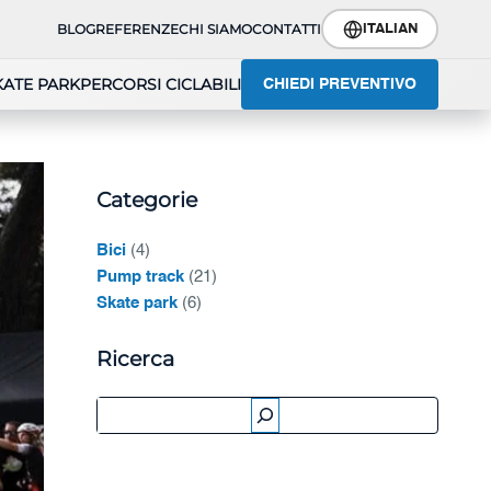
BLOG
REFERENZE
CHI SIAMO
CONTATTI
ITALIAN
KATE PARK
PERCORSI CICLABILI
CHIEDI PREVENTIVO
Categorie
Bici
(4)
Pump track
(21)
Skate park
(6)
Ricerca
Ricerca