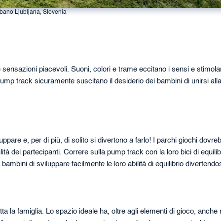
bano Ljubljana, Slovenia
 sensazioni piacevoli. Suoni, colori e trame eccitano i sensi e stimol
ump track sicuramente suscitano il desiderio dei bambini di unirsi alla 
pare e, per di più, di solito si divertono a farlo! I parchi giochi dovre
lità dei partecipanti. Correre sulla pump track con la loro bici di equilib
ambini di sviluppare facilmente le loro abilità di equilibrio divertendos
 la famiglia. Lo spazio ideale ha, oltre agli elementi di gioco, anche 