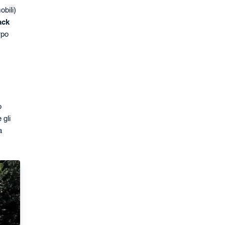
obili)
ack
rpo
o
 gli
a