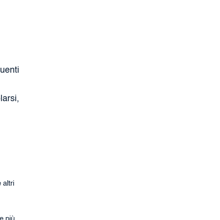
quenti
larsi,
altri
e più