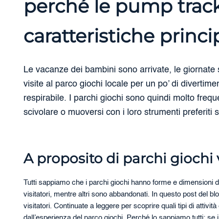
perché le pump track
caratteristiche princi
Le vacanze dei bambini sono arrivate, le giornate s
visite al parco giochi locale per un po’ di diverti
respirabile. I parchi giochi sono quindi molto freq
scivolare o muoversi con i loro strumenti preferiti 
A proposito di parchi giochi v
Tutti sappiamo che i parchi giochi hanno forme e dimensioni div
visitatori, mentre altri sono abbandonati. In questo post del blo
visitatori. Continuate a leggere per scoprire quali tipi di atti
dall’esperienza del parco giochi. Perché lo sappiamo tutti: se