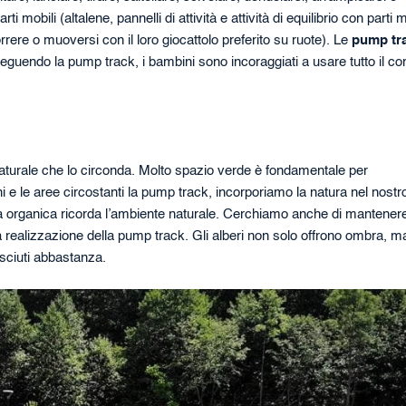
ili (altalene, pannelli di attività e attività di equilibrio con parti m
rere o muoversi con il loro giocattolo preferito su ruote). Le
pump tr
uendo la pump track, i bambini sono incoraggiati a usare tutto il co
turale che lo circonda. Molto spazio verde è fondamentale per
i e le aree circostanti la pump track, incorporiamo la natura nel nostr
a organica ricorda l’ambiente naturale. Cerchiamo anche di mantenere
o la realizzazione della pump track. Gli alberi non solo offrono ombra, m
sciuti abbastanza.