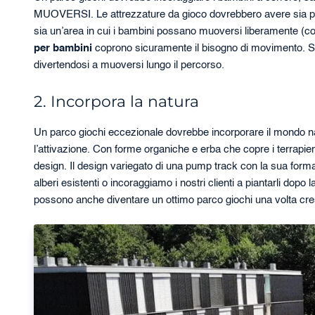
MUOVERSI. Le attrezzature da gioco dovrebbero avere sia parti mob
sia un’area in cui i bambini possano muoversi liberamente (cor
per bambini
coprono sicuramente il bisogno di movimento. Seg
divertendosi a muoversi lungo il percorso.
2. Incorpora la natura
Un parco giochi eccezionale dovrebbe incorporare il mondo na
l’attivazione. Con forme organiche e erba che copre i terrapien
design. Il design variegato di una pump track con la sua form
alberi esistenti o incoraggiamo i nostri clienti a piantarli dop
possono anche diventare un ottimo parco giochi una volta cre