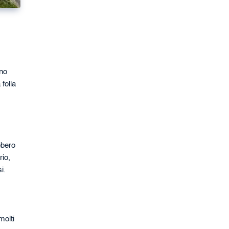
ano
folla
bbero
rio,
i.
molti