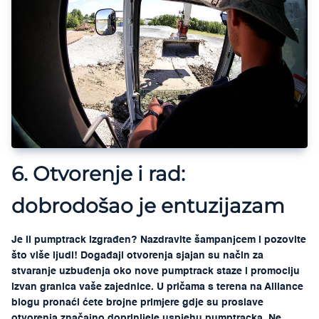
6. Otvorenje i rad:
dobrodošao je entuzijazam
Je li pumptrack izgrađen? Nazdravite šampanjcem i pozovite
što više ljudi! Događaji otvorenja sjajan su način za
stvaranje uzbuđenja oko nove pumptrack staze i promociju
izvan granica vaše zajednice. U pričama s terena na Alliance
blogu pronaći ćete brojne primjere gdje su proslave
otvorenja značajno doprinijele uspjehu pumptracka. Ne