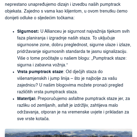
neprestano unapređujemo dizajn i izvedbu naših pumptrack
objekata. Zajedno s vama kao klijentom, u ovom trenutku ćemo
donijeti odluke o sljedećim točkama:
Sigurnost:
U Allianceu je sigurnost najvažnija tijekom svih
faza planiranja i izgradnje naših staza. To uključuje
sigurnosne zone, dobru preglednost, sigurne ulaze i izlaze,
pridržavanje sigurnosnih standarda te jasnu signalizaciju.
Više o tome pročitajte u našem blogu: „Pumptrack staze:
sigurna i zabavna vožnja.“
Vrsta pumptrack staze
: Od dječjih staza do
višenamjenskih i jump linija – što je najbolje za vašu
zajednicu? U našim blogovima možete pronaći pregled
različitih vrsta pumptrack staza.
Materijal:
Preporučujemo asfaltne pumptrack staze jer, za
razliku od zemljanih, asfalt je izdržljiv, zahtijeva malo
održavanja, otporan je na vremenske uvjete i prikladan za
sve vrste kotača.