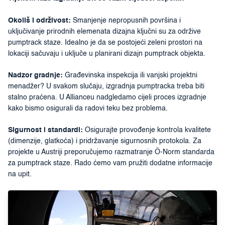
Okoliš i održivost:
Smanjenje nepropusnih površina i
uključivanje prirodnih elemenata dizajna ključni su za održive
pumptrack staze. Idealno je da se postojeći zeleni prostori na
lokaciji sačuvaju i uključe u planirani dizajn pumptrack objekta.
Nadzor gradnje:
Građevinska inspekcija ili vanjski projektni
menadžer? U svakom slučaju, izgradnja pumptracka treba biti
stalno praćena. U Allianceu nadgledamo cijeli proces izgradnje
kako bismo osigurali da radovi teku bez problema.
Sigurnost i standardi:
Osigurajte provođenje kontrola kvalitete
(dimenzije, glatkoća) i pridržavanje sigurnosnih protokola. Za
projekte u Austriji preporučujemo razmatranje Ö-Norm standarda
za pumptrack staze. Rado ćemo vam pružiti dodatne informacije
na upit.