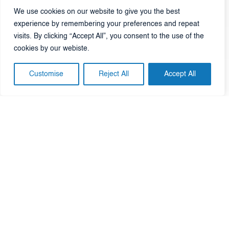
7 razloga zašto su urbani sportski parkovi jedna od
We use cookies on our website to give you the best
najučinkovitijih investicija u javni prostor
experience by remembering your preferences and repeat
visits. By clicking “Accept All”, you consent to the use of the
cookies by our webiste.
Customise
Reject All
Accept All
Užurban početak 2026.: projekti na više kontinenata