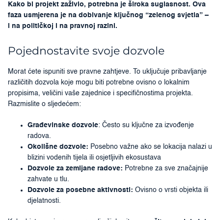
Kako bi projekt zaživio, potrebna je široka suglasnost. Ova
faza usmjerena je na dobivanje ključnog “zelenog svjetla” –
i na političkoj i na pravnoj razini.
Pojednostavite svoje dozvole
Morat ćete ispuniti sve pravne zahtjeve. To uključuje pribavljanje
različitih dozvola koje mogu biti potrebne ovisno o lokalnim
propisima, veličini vaše zajednice i specifičnostima projekta.
Razmislite o sljedećem:
Građevinske dozvole
: Često su ključne za izvođenje
radova.
Okolišne dozvole:
Posebno važne ako se lokacija nalazi u
blizini vodenih tijela ili osjetljivih ekosustava
Dozvole za zemljane radove:
Potrebne za sve značajnije
zahvate u tlu.
Dozvole za posebne aktivnosti:
Ovisno o vrsti objekta ili
djelatnosti.