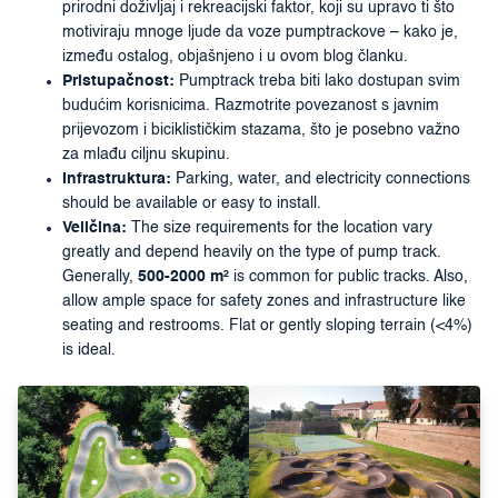
prirodni doživljaj i rekreacijski faktor, koji su upravo ti što
motiviraju mnoge ljude da voze pumptrackove – kako je,
između ostalog, objašnjeno i u ovom blog članku.
Pristupačnost:
Pumptrack treba biti lako dostupan svim
budućim korisnicima. Razmotrite povezanost s javnim
prijevozom i biciklističkim stazama, što je posebno važno
za mlađu ciljnu skupinu.
Infrastruktura:
Parking, water, and electricity connections
should be available or easy to install.
Veličina:
The size requirements for the location vary
greatly and depend heavily on the type of pump track.
Generally,
500-2000 m²
is common for public tracks. Also,
allow ample space for safety zones and infrastructure like
seating and restrooms. Flat or gently sloping terrain (<4%)
is ideal.