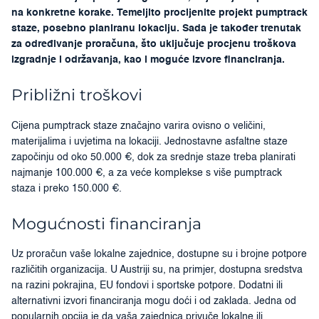
na konkretne korake. Temeljito procijenite projekt pumptrack
staze, posebno planiranu lokaciju. Sada je također trenutak
za određivanje proračuna, što uključuje procjenu troškova
izgradnje i održavanja, kao i moguće izvore financiranja.
Približni troškovi
Cijena pumptrack staze značajno varira ovisno o veličini,
materijalima i uvjetima na lokaciji. Jednostavne asfaltne staze
započinju od oko 50.000 €, dok za srednje staze treba planirati
najmanje 100.000 €, a za veće komplekse s više pumptrack
staza i preko 150.000 €.
Mogućnosti financiranja
Uz proračun vaše lokalne zajednice, dostupne su i brojne potpore
različitih organizacija. U Austriji su, na primjer, dostupna sredstva
na razini pokrajina, EU fondovi i sportske potpore. Dodatni ili
alternativni izvori financiranja mogu doći i od zaklada. Jedna od
popularnih opcija je da vaša zajednica privuče lokalne ili