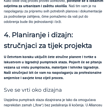
Kako biste ovaj proces proveli učinkovito,
povežite se s lokalnim
odjelima za urbanizam i zaštitu okoliša
. Naš tim vam je na
raspolaganju za pripremu svih potrebnih planova i dokumentacije
za podnošenje zahtjeva, čime pomažemo da vaš put do
odobrenja bude što jednostavniji i brži.
4. Planiranje i dizajn:
stručnjaci za tijek projekta
U četvrtom koraku uključit ćete stručne planere i tvrtke s
iskustvom u izgradnji pumptrack staza. Pojavit će se pitanja
vezana uz vrstu pumptracka, materijale i tehnike izgradnje.
Naši stručnjaci bit će vam na raspolaganju za profesionalne
smjernice i savjete kroz cijeli proces.
Sve se vrti oko dizajna
Uspješna pumptrack staza dizajnirana je tako da omogućava
neprekidan zamah („flow“) bez pedaliranja ili kočenja. U Allianceu