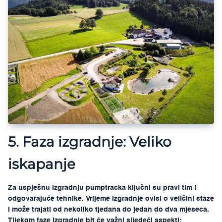
5. Faza izgradnje: Veliko
iskapanje
Za uspješnu izgradnju pumptracka ključni su pravi tim i
odgovarajuće tehnike. Vrijeme izgradnje ovisi o veličini staze
i može trajati od nekoliko tjedana do jedan do dva mjeseca.
Tijekom faze izgradnje bit će važni sljedeći aspekti: