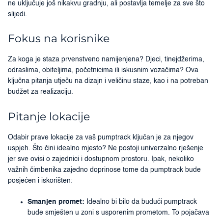
ne uključuje još nikakvu gradnju, ali postavlja temelje za sve što
slijedi.
Fokus na korisnike
Za koga je staza prvenstveno namijenjena? Djeci, tinejdžerima,
odraslima, obiteljima, početnicima ili iskusnim vozačima? Ova
ključna pitanja utječu na dizajn i veličinu staze, kao i na potreban
budžet za realizaciju.
Pitanje lokacije
Odabir prave lokacije za vaš pumptrack ključan je za njegov
uspjeh. Što čini idealno mjesto? Ne postoji univerzalno rješenje
jer sve ovisi o zajednici i dostupnom prostoru. Ipak, nekoliko
važnih čimbenika zajedno doprinose tome da pumptrack bude
posjećen i iskorišten:
Smanjen promet:
Idealno bi bilo da budući pumptrack
bude smješten u zoni s usporenim prometom. To pojačava