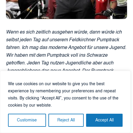
Wenn es sich zeitlich ausgehen würde, dann würde ich
selbst jeden Tag auf unserem Feldkirchner Pumptrack
fahren. Ich mag das moderne Angebot für unsere Jugend.
Wir haben mit dem Pumptrack voll ins Schwarze
getroffen. Jeden Tag nutzen Jugendliche aber auch
Junggebliebene das neue Angebot. Der Pumptrack
kommt extrem gut an. Mit Alliance haben wir genau den
We use cookies on our website to give you the best
richtigen Partner und jene Experten gefunden, die es
experience by remembering your preferences and repeat
braucht, um lässige Angebote, die noch nicht so bekannt
visits. By clicking “Accept All”, you consent to the use of the
sind, unkompliziert und in bester Qualität umzusetzen.
cookies by our webiste.
Feldkirchen sagt danke!
Customise
Reject All
Accept All