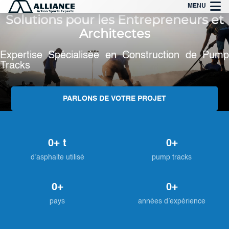
Aller
MENU
Solutions pour les Entrepreneurs et
au
contenu
Architectes
Expertise Spécialisée en Construction de Pump
Tracks
PARLONS DE VOTRE PROJET
0
+ t
0
+
d’asphalte utilisé
pump tracks
0
+
0
+
pays
années d’expérience