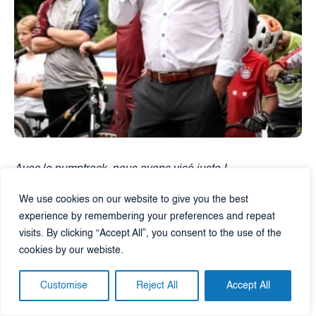
Avec le pumptrack, nous avons visé juste !
Chaque jour, petits et grands profitent de cette nouvelle
We use cookies on our website to give you the best
installation, qui connaît un immense succès.
experience by remembering your preferences and repeat
Avec Alliance, nous avons trouvé le partenaire idéal : des
visits. By clicking “Accept All”, you consent to the use of the
experts capables de concrétiser des projets encore
cookies by our webiste.
méconnus, de manière fluide en proposant la meilleure
qualité possible.
Customise
Reject All
Accept All
Feldkirchen leur dit merci !