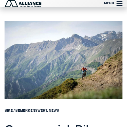
Zum
MENU
Inhalt
springen
BIKE
/
BEMERKENSWERT
,
NEWS