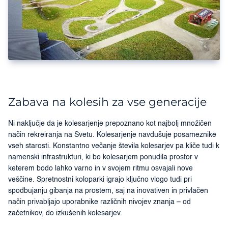
Zabava na kolesih za vse generacije
Ni naključje da je kolesarjenje prepoznano kot najbolj množičen
način rekreiranja na Svetu. Kolesarjenje navdušuje posameznike
vseh starosti. Konstantno večanje števila kolesarjev pa kliče tudi k
namenski infrastrukturi, ki bo kolesarjem ponudila prostor v
keterem bodo lahko varno in v svojem ritmu osvajali nove
veščine. Spretnostni koloparki igrajo ključno vlogo tudi pri
spodbujanju gibanja na prostem, saj na inovativen in privlačen
način privabljajo uporabnike različnih nivojev znanja – od
začetnikov, do izkušenih kolesarjev.