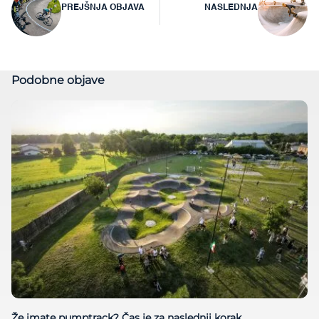
PREJŠNJA OBJAVA
NASLEDNJA
prispevka
Podobne objave
Že imate pumptrack? Čas je za naslednji korak.