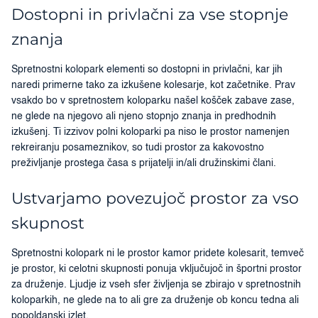
Dostopni in privlačni za vse stopnje
znanja
Spretnostni kolopark elementi so dostopni in privlačni, kar jih
naredi primerne tako za izkušene kolesarje, kot začetnike. Prav
vsakdo bo v spretnostem koloparku našel košček zabave zase,
ne glede na njegovo ali njeno stopnjo znanja in predhodnih
izkušenj. Ti izzivov polni koloparki pa niso le prostor namenjen
rekreiranju posameznikov, so tudi prostor za kakovostno
preživljanje prostega časa s prijatelji in/ali družinskimi člani.
Ustvarjamo povezujoč prostor za vso
skupnost
Spretnostni kolopark ni le prostor kamor pridete kolesarit, temveč
je prostor, ki celotni skupnosti ponuja vključujoč in športni prostor
za druženje. Ljudje iz vseh sfer življenja se zbirajo v spretnostnih
koloparkih, ne glede na to ali gre za druženje ob koncu tedna ali
popoldanski izlet.