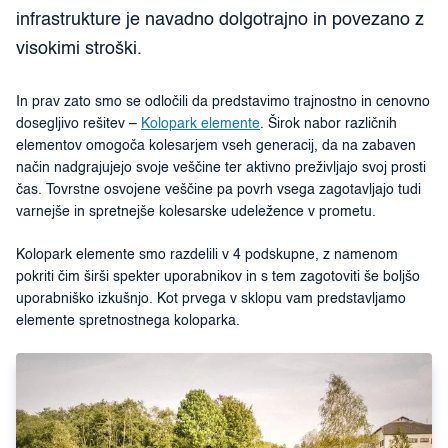
infrastrukture je navadno dolgotrajno in povezano z
visokimi stroški.
In prav zato smo se odločili da predstavimo trajnostno in cenovno
dosegljivo rešitev –
Kolopark elemente
. Širok nabor različnih
elementov omogoča kolesarjem vseh generacij, da na zabaven
način nadgrajujejo svoje veščine ter aktivno preživljajo svoj prosti
čas. Tovrstne osvojene veščine pa povrh vsega zagotavljajo tudi
varnejše in spretnejše kolesarske udeležence v prometu.
Kolopark elemente smo razdelili v 4 podskupne, z namenom
pokriti čim širši spekter uporabnikov in s tem zagotoviti še boljšo
uporabniško izkušnjo. Kot prvega v sklopu vam predstavljamo
elemente spretnostnega koloparka.