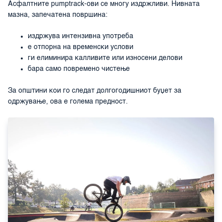
Асфалтните pumptrack-ови се многу издржливи. Нивната
мазна, запечатена површина:
издржува интензивна употреба
е отпорна на временски услови
ги елиминира калливите или износени делови
бара само повремено чистење
За општини кои го следат долгогодишниот буџет за
одржување, ова е голема предност.