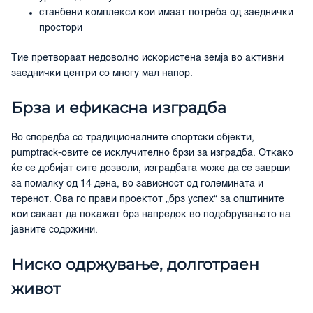
станбени комплекси кои имаат потреба од заеднички
простори
Тие претвораат недоволно искористена земја во активни
заеднички центри со многу мал напор.
Брза и ефикасна изградба
Во споредба со традиционалните спортски објекти,
pumptrack-овите се исклучително брзи за изградба. Откако
ќе се добијат сите дозволи, изградбата може да се заврши
за помалку од 14 дена, во зависност од големината и
теренот. Ова го прави проектот „брз успех“ за општините
кои сакаат да покажат брз напредок во подобрувањето на
јавните содржини.
Ниско одржување, долготраен
живот