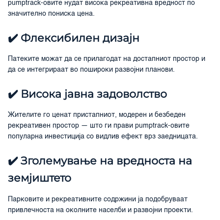
pumptrack-овите нудат висока рекреативна вредност по
значително пониска цена.
✔️ Флексибилен дизајн
Патеките можат да се прилагодат на достапниот простор и
да се интегрираат во пошироки развојни планови.
✔️ Висока јавна задоволство
Жителите го ценат пристапниот, модерен и безбеден
рекреативен простор — што ги прави pumptrack-овите
популарна инвестиција со видлив ефект врз заедницата.
✔️ Зголемување на вредноста на
земјиштето
Парковите и рекреативните содржини ја подобруваат
привлечноста на околните населби и развојни проекти.