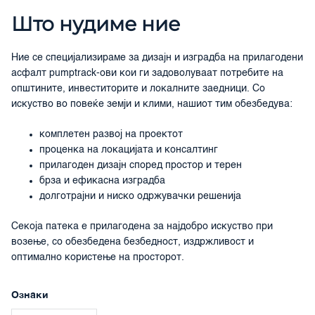
Што нудиме ние
Ние се специјализираме за дизајн и изградба на прилагодени
асфалт pumptrack-ови кои ги задоволуваат потребите на
општините, инвеститорите и локалните заедници. Со
искуство во повеќе земји и клими, нашиот тим обезбедува:
комплетен развој на проектот
проценка на локацијата и консалтинг
прилагоден дизајн според простор и терен
брза и ефикасна изградба
долготрајни и ниско одржувачки решенија
Секоја патека е прилагодена за најдобро искуство при
возење, со обезбедена безбедност, издржливост и
оптимално користење на просторот.
Ознаки