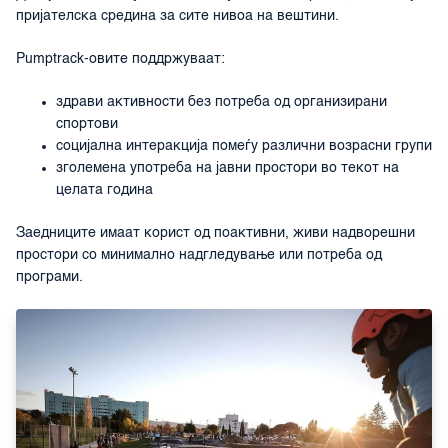
пријателска средина за сите нивоа на вештини.
Pumptrack-овите поддржуваат:
здрави активности без потреба од организирани
спортови
социјална интеракција помеѓу различни возрасни групи
зголемена употреба на јавни простори во текот на
целата година
Заедниците имаат корист од поактивни, живи надворешни
простори со минимално надгледување или потреба од
програми.