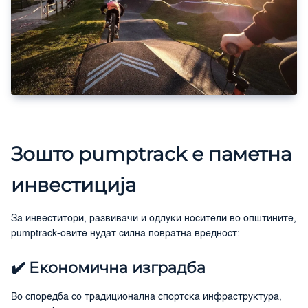
Зошто pumptrack е паметна
инвестиција
За инвеститори, развивачи и одлуки носители во општините,
pumptrack-овите нудат силна повратна вредност:
✔️ Економична изградба
Во споредба со традиционална спортска инфраструктура,