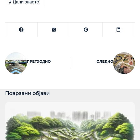
# Дали знаете
Навигација
ПРЕТХОДНО
СЛЕДНО
на
напис
Поврзани објави