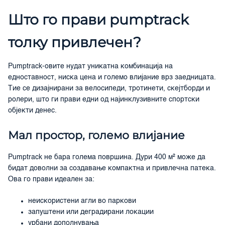
Што го прави pumptrack
толку привлечен?
Pumptrack-овите нудат уникатна комбинација на
едноставност, ниска цена и големо влијание врз заедницата.
Тие се дизајнирани за велосипеди, тротинети, скејтборди и
ролери, што ги прави едни од најинклузивните спортски
објекти денес.
Мал простор, големо влијание
Pumptrack не бара голема површина. Дури 400 м² може да
бидат доволни за создавање компактна и привлечна патека.
Ова го прави идеален за:
неискористени агли во паркови
запуштени или деградирани локации
урбани дополнувања