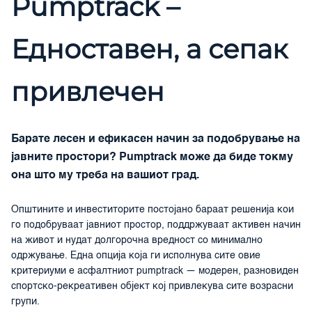
Pumptrack –
Едноставен, а сепак
привлечен
Барате лесен и ефикасен начин за подобрување на
јавните простори? Pumptrack може да биде токму
она што му треба на вашиот град.
Општините и инвеститорите постојано бараат решенија кои
го подобруваат јавниот простор, поддржуваат активен начин
на живот и нудат долгорочна вредност со минимално
одржување. Една опција која ги исполнува сите овие
критериуми е асфалтниот pumptrack — модерен, разновиден
спортско-рекреативен објект кој привлекува сите возрасни
групи.