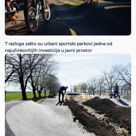
7 razloga zašto su urbani sportski parkovi jedna od
najučinkovitijih investicija u javni prostor