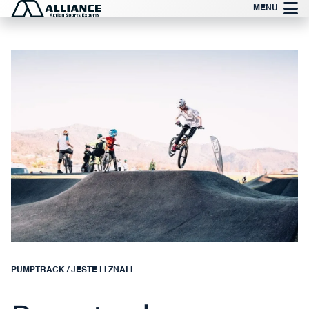
Preskočite
MENU
na
sadržaj
PUMPTRACK
/
JESTE LI ZNALI