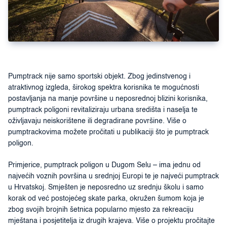
Pumptrack nije samo sportski objekt. Zbog jedinstvenog i
atraktivnog izgleda, širokog spektra korisnika te mogućnosti
postavljanja na manje površine u neposrednoj blizini korisnika,
pumptrack poligoni revitaliziraju urbana središta i naselja te
oživljavaju neiskorištene ili degradirane površine. Više o
pumptrackovima možete pročitati u publikaciji što je pumptrack
poligon.
Primjerice, pumptrack poligon u Dugom Selu – ima jednu od
najvećih voznih površina u srednjoj Europi te je najveći pumptrack
u Hrvatskoj. Smješten je neposredno uz srednju školu i samo
korak od već postojećeg skate parka, okružen šumom koja je
zbog svojih brojnih šetnica popularno mjesto za rekreaciju
mještana i posjetitelja iz drugih krajeva. Više o projektu pročitajte