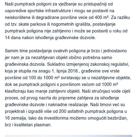
Naši pumptrack poligoni za vježbanje su pristupačniji od
usporedive sportske infrastrukture i mogu se postaviti na
neiskorištene ili degradirane površine veće od 400 m². Za razliku
od tzv. skate parkova ili nogometnih igrališta, postavljanje
pumptrack poligona nije zahtjevno i može se postaviti u roku od
14 dana nakon ishođenja građevinske dozvole.
Samim time postavljanje ovakvih poligona je brzo i jednostavno
jer nam je za nezahtjevan objekt obično potrebna samo
građevinska dozvola. Sukladno izmijenjenoj zakonskoj regulativi,
koja je stupila na snagu 1. lipnja 2018., građevine ove vrste
površine od 100 do 1000 m² svrstavaju se u nezahtjevne objekte,
dok se pumptrack poligoni s površinom većom od 1000 m²
klasificiraju kao manje zahtjevni objekti. Naši stručnjaci vode cijeli
proces, od prvog nacrta do pripreme zahtjeva za ishođenje
građevinske dozvole i naknadne realizacije. Naši timovi već su
projektirali i izgradili više od 200 asfaltnih pumptrack poligona u
16 zemalja, tako da investitorima možemo omogućiti bezbrižan,
brz i kvalitetan plasman.