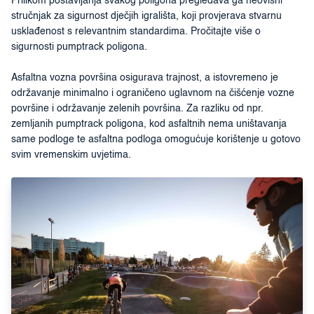
Prilikom postavljanja svakog poligona pregledava ga neovisni
stručnjak za sigurnost dječjih igrališta, koji provjerava stvarnu
usklađenost s relevantnim standardima. Pročitajte više o
sigurnosti pumptrack poligona.
Asfaltna vozna površina osigurava trajnost, a istovremeno je
održavanje minimalno i ograničeno uglavnom na čišćenje vozne
površine i održavanje zelenih površina. Za razliku od npr.
zemljanih pumptrack poligona, kod asfaltnih nema uništavanja
same podloge te asfaltna podloga omogućuje korištenje u gotovo
svim vremenskim uvjetima.