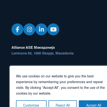
Alliance ASE Македонија
Leninova 53, 1000 Skopje, Macedonia
Gorjan Nikolovski: +389 70 232 145
nikolovski@germanpx.com
We use cookies on our website to give you the best
experience by remembering your preferences and repeat
visits. By clicking “Accept All”, you consent to the use of the
cookies by our webiste.
Customise
Reject All
Accept All