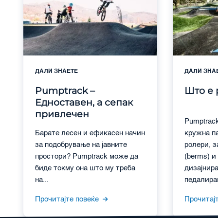
ДАЛИ ЗНАЕТЕ
ДАЛИ ЗНА
Pumptrack –
Што е 
Едноставен, а сепак
привлечен
Pumptrack
Барате лесен и ефикасен начин
кружна п
за подобрување на јавните
ролери, 
простори? Pumptrack може да
(berms) и
биде токму она што му треба
дизајнира
на...
педалирањ
Прочитајте повеќе
Прочитај