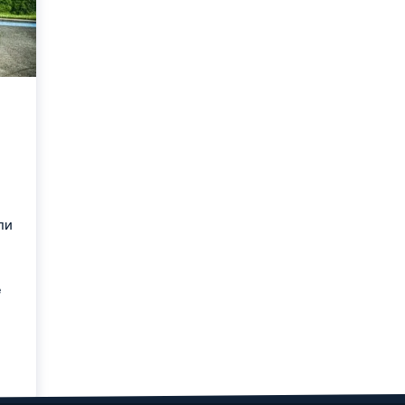
ли
т
е