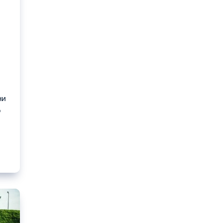
а
,
ни
о