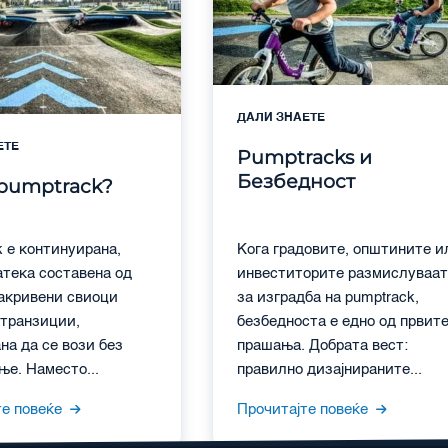
ДАЛИ ЗНАЕТЕ
ЕТЕ
Pumptracks и
Безбедност
pumptrack?
 е континуирана,
Кога градовите, општините и
атека составена од
инвеститорите размислуваа
закривени свиоци
за изградба на pumptrack,
 транзиции,
безбедноста е едно од првит
на да се вози без
прашања. Добрата вест:
е. Наместо...
правилно дизајнираните...
те повеќе
Прочитајте повеќе