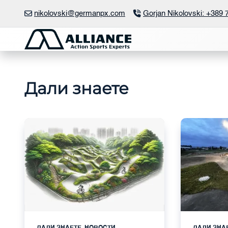
Прескокни
nikolovski@germanpx.com
Gorjan Nikolovski: +389 
до
содржината
Дали знаете