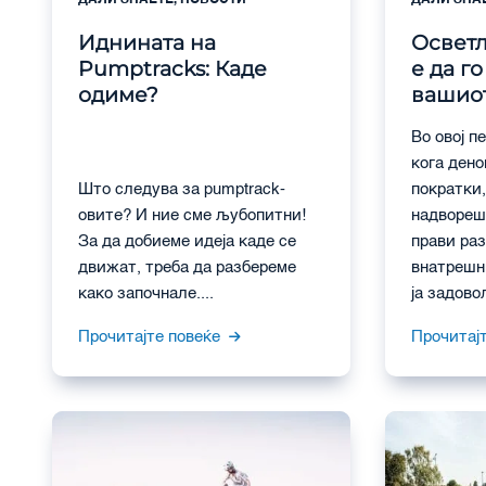
ДАЛИ ЗНАЕТЕ
,
НОВОСТИ
ДАЛИ ЗНА
Иднината на
Освет
Pumptracks: Каде
е да г
одиме?
вашиот
Во овој п
кога дено
Што следува за pumptrack-
пократки
овите? И ние сме љубопитни!
надвореш
За да добиеме идеја каде се
прави ра
движат, треба да разбереме
внатрешн
како започнале....
ја задово
Прочитајте повеќе
Прочитај