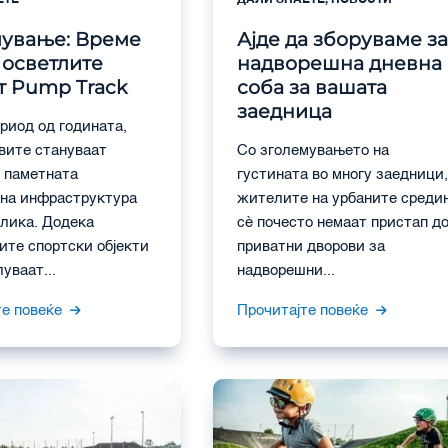
ЕТЕ
ДАЛИ ЗНАЕТЕ
,
НОВОСТИ
лување: Време
Ајде да зборуваме з
о осветлите
надворешна дневна
 Pump Track
соба за вашата
заедница
ериод од годината,
вите стануваат
Со зголемувањето на
, паметната
густината во многу заедници
на инфраструктура
жителите на урбаните среди
злика. Додека
сè почесто немаат пристап д
ите спортски објекти
приватни дворови за
луваат...
надворешни...
те повеќе
Прочитајте повеќе