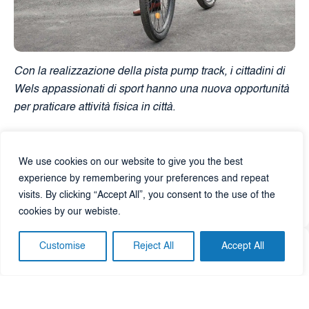
Con la realizzazione della pista pump track, i cittadini di
Wels appassionati di sport hanno una nuova opportunità
per praticare attività fisica in città.
We use cookies on our website to give you the best
Gerhard Kroiß
experience by remembering your preferences and repeat
visits. By clicking “Accept All”, you consent to the use of the
Assessore allo Sport e Vicesindaco di Wels, Austria
cookies by our webiste.
Customise
Reject All
Accept All