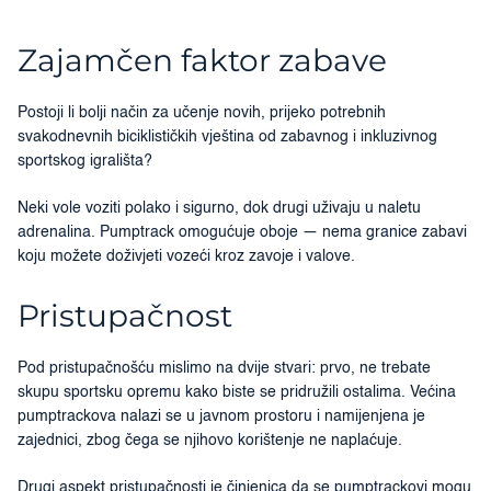
Zajamčen faktor zabave
Postoji li bolji način za učenje novih, prijeko potrebnih
svakodnevnih biciklističkih vještina od zabavnog i inkluzivnog
sportskog igrališta?
Neki vole voziti polako i sigurno, dok drugi uživaju u naletu
adrenalina. Pumptrack omogućuje oboje — nema granice zabavi
koju možete doživjeti vozeći kroz zavoje i valove.
Pristupačnost
Pod pristupačnošću mislimo na dvije stvari: prvo, ne trebate
skupu sportsku opremu kako biste se pridružili ostalima. Većina
pumptrackova nalazi se u javnom prostoru i namijenjena je
zajednici, zbog čega se njihovo korištenje ne naplaćuje.
Drugi aspekt pristupačnosti je činjenica da se pumptrackovi mogu