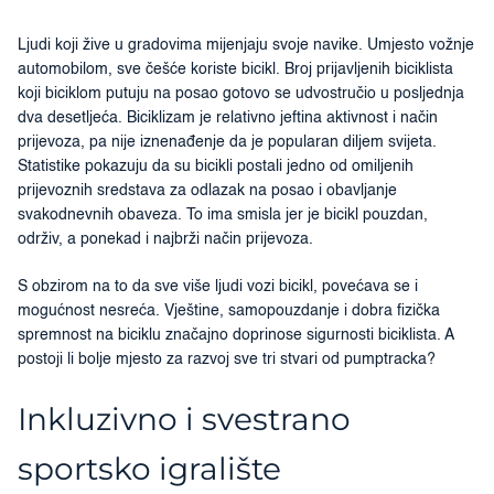
Ljudi koji žive u gradovima mijenjaju svoje navike. Umjesto vožnje
automobilom, sve češće koriste bicikl. Broj prijavljenih biciklista
koji biciklom putuju na posao gotovo se udvostručio u posljednja
dva desetljeća. Biciklizam je relativno jeftina aktivnost i način
prijevoza, pa nije iznenađenje da je popularan diljem svijeta.
Statistike pokazuju da su bicikli postali jedno od omiljenih
prijevoznih sredstava za odlazak na posao i obavljanje
svakodnevnih obaveza. To ima smisla jer je bicikl pouzdan,
održiv, a ponekad i najbrži način prijevoza.
S obzirom na to da sve više ljudi vozi bicikl, povećava se i
mogućnost nesreća. Vještine, samopouzdanje i dobra fizička
spremnost na biciklu značajno doprinose sigurnosti biciklista. A
postoji li bolje mjesto za razvoj sve tri stvari od pumptracka?
Inkluzivno i svestrano
sportsko igralište