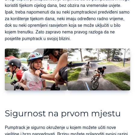
koristiti tijekom cijelog dana, bez obzira na vremenske uvjete.
Ipak, treba napomenuti da su neki pumptrackovi predviđeni samo
za korištenje tijekom dana, neki imaju određeno radno vrijeme,
dok su neki opremljeni rasvjetom koja se može uključiti u bilo
kojem trenutku. Zato zapravo nema pravog razloga da ne
posjetite pumptrack u svojoj blizini.
Sigurnost na prvom mjestu
Pumptrack je sigurno okruženje u kojem možete učiti nove
vještine i brzo napredovati. Brzinu možete prilagoditi svojoj razini