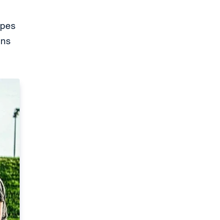
ypes
ons