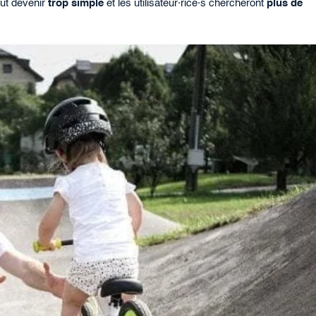
eut devenir
trop simple
et les utilisateur·rice·s chercheront
plus de