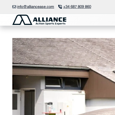
Aller
info@alliancease.com
+34 687 809 860
au
contenu