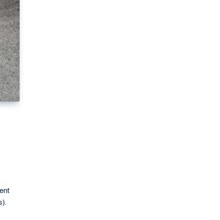
ent
s).