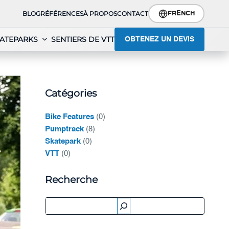
BLOG
RÉFÉRENCES
À PROPOS
CONTACT
FRENCH
KATEPARKS
SENTIERS DE VTT
OBTENEZ UN DEVIS
Catégories
Bike Features
(0)
Pumptrack
(8)
Skatepark
(0)
VTT
(0)
Recherche
Recherche