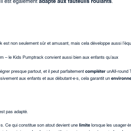
 Il est également
adapté aux fauteuils roulants
.
k est non seulement sûr et amusant, mais cela développe aussi l’équi
om – le Kids Pumptrack convient aussi bien aux enfants qu’aux
intégrer presque partout, et il peut parfaitement
compléter
unAll-round 
lusivement aux enfants et aux débutant·e·s, cela garantit un
environn
est pas adapté.
·s. Ce qui constitue son atout devient une
limite
lorsque les usager·è