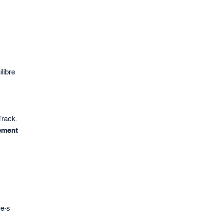
libre
Track.
ement
re·s