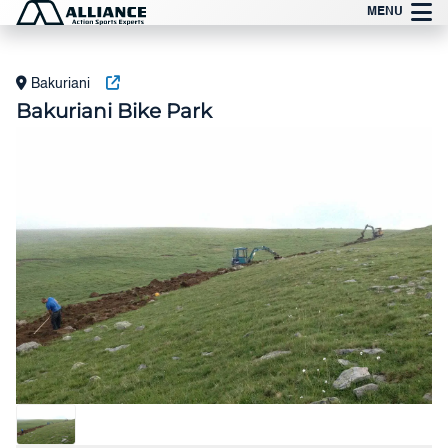
Preskoči
MENU
na
vsebino
Bakuriani
Bakuriani Bike Park