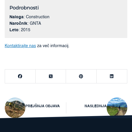
Podrobnosti
Naloga
: Construction
Naročnik
: GNTA
Leto
: 2015
Kontaktirajte nas
za več informacij.
Navigacija
PREJŠNJA OBJAVA
NASLEDNJA
prispevka