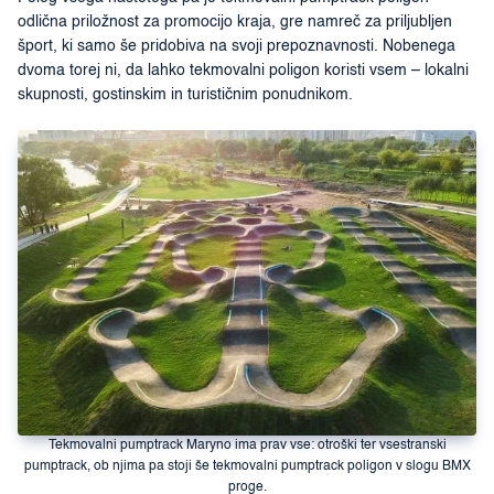
odlična priložnost za promocijo kraja, gre namreč za priljubljen
šport, ki samo še pridobiva na svoji prepoznavnosti. Nobenega
dvoma torej ni, da lahko tekmovalni poligon koristi vsem – lokalni
skupnosti, gostinskim in turističnim ponudnikom.
Tekmovalni pumptrack Maryno ima prav vse: otroški ter vsestranski
pumptrack, ob njima pa stoji še tekmovalni pumptrack poligon v slogu BMX
proge.