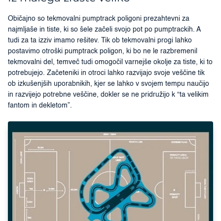
Običajno so tekmovalni pumptrack poligoni prezahtevni za
najmljaše in tiste, ki so šele začeli svojo pot po pumptrackih. A
tudi za ta izziv imamo rešitev. Tik ob tekmovalni progi lahko
postavimo otroški pumptrack poligon, ki bo ne le razbremenil
tekmovalni del, temveč tudi omogočil varnejše okolje za tiste, ki to
potrebujejo. Začeteniki in otroci lahko razvijajo svoje veščine tik
ob izkušenjših uporabnikih, kjer se lahko v svojem tempu naučijo
in razvijejo potrebne veščine, dokler se ne pridružijo k “ta velikim
fantom in dekletom”.