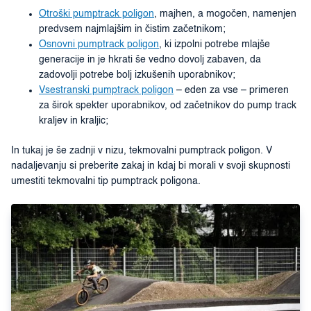
Otroški pumptrack poligon
, majhen, a mogočen, namenjen
predvsem najmlajšim in čistim začetnikom;
Osnovni pumptrack poligon
, ki izpolni potrebe mlajše
generacije in je hkrati še vedno dovolj zabaven, da
zadovolji potrebe bolj izkušenih uporabnikov;
Vsestranski pumptrack poligon
– eden za vse – primeren
za širok spekter uporabnikov, od začetnikov do pump track
kraljev in kraljic;
In tukaj je še zadnji v nizu, tekmovalni pumptrack poligon. V
nadaljevanju si preberite zakaj in kdaj bi morali v svoji skupnosti
umestiti tekmovalni tip pumptrack poligona.