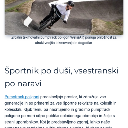
Zrcalni tekmovalni pumptrack poligon Wels(AT) ponuja priložnost za
atraktivnejša tekmovanja in dogodke.
Športnik po duši, vsestranski
po naravi
Pumptrack poligoni
predstavljajo prostor, ki združuje vse
generacije in so primerni za vse športne rekvizite na kolesih in
koleščkih. Kljub temu pa načrtujemo in gradimo pumptrack
poligone po meri ciljne publike določenega območja in želje s
strani uporabnikov. Kot je predstavljeno zgoraj, lahko naše