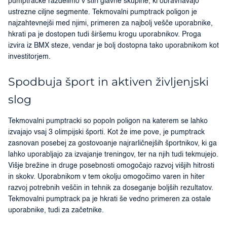
pumptracke razdelimo v štiri glavne skupine, ki obravnavajo
ustrezne ciljne segmente. Tekmovalni pumptrack poligon je
najzahtevnejši med njimi, primeren za najbolj vešče uporabnike,
hkrati pa je dostopen tudi širšemu krogu uporabnikov. Proga
izvira iz BMX steze, vendar je bolj dostopna tako uporabnikom kot
investitorjem.
Spodbuja šport in aktiven življenjski
slog
Tekmovalni pumptracki so popoln poligon na katerem se lahko
izvajajo vsaj 3 olimpijski športi. Kot že ime pove, je pumptrack
zasnovan posebej za gostovoanje najrarličnejših športnikov, ki ga
lahko uporabljajo za izvajanje treningov, ter na njih tudi tekmujejo.
Višje brežine in druge posebnosti omogočajo razvoj višjih hitrosti
in skokv. Uporabnikom v tem okolju omogočimo varen in hiter
razvoj potrebnih veščin in tehnik za doseganje boljših rezultatov.
Tekmovalni pumptrack pa je hkrati še vedno primeren za ostale
uporabnike, tudi za začetnike.