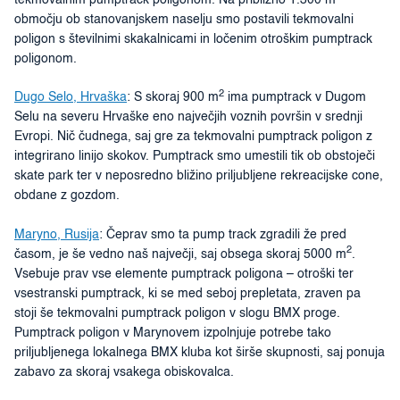
tekmovalnim pumptrack poligonom. Na približno 1.300 m²
območju ob stanovanjskem naselju smo postavili tekmovalni
poligon s številnimi skakalnicami in ločenim otroškim pumptrack
poligonom.
2
Dugo Selo, Hrvaška
: S skoraj 900 m
ima pumptrack v Dugom
Selu na severu Hrvaške eno največjih voznih površin v srednji
Evropi. Nič čudnega, saj gre za tekmovalni pumptrack poligon z
integrirano linijo skokov. Pumptrack smo umestili tik ob obstoječi
skate park ter v neposredno bližino priljubljene rekreacijske cone,
obdane z gozdom.
Maryno, Rusija
: Čeprav smo ta pump track zgradili že pred
2
časom, je še vedno naš največji, saj obsega skoraj 5000 m
.
Vsebuje prav vse elemente pumptrack poligona – otroški ter
vsestranski pumptrack, ki se med seboj prepletata, zraven pa
stoji še tekmovalni pumptrack poligon v slogu BMX proge.
Pumptrack poligon v Marynovem izpolnjuje potrebe tako
priljubljenega lokalnega BMX kluba kot širše skupnosti, saj ponuja
zabavo za skoraj vsakega obiskovalca.