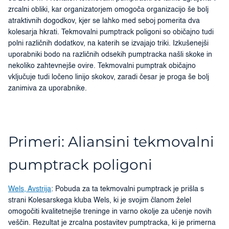
zrcalni obliki, kar organizatorjem omogoča organizacijo še bolj
atraktivnih dogodkov, kjer se lahko med seboj pomerita dva
kolesarja hkrati. Tekmovalni pumptrack poligoni so običajno tudi
polni različnih dodatkov, na katerih se izvajajo triki. Izkušenejši
uporabniki bodo na različnih odsekih pumptracka našli skoke in
nekoliko zahtevnejše ovire. Tekmovalni pumptrak običajno
vključuje tudi ločeno linijo skokov, zaradi česar je proga še bolj
zanimiva za uporabnike.
Primeri: Aliansini tekmovalni
pumptrack poligoni
Wels, Avstrija
: Pobuda za ta tekmovalni pumptrack je prišla s
strani Kolesarskega kluba Wels, ki je svojim članom želel
omogočiti kvalitetnejše treninge in varno okolje za učenje novih
veščin. Rezultat je zrcalna postavitev pumptracka, ki je primerna