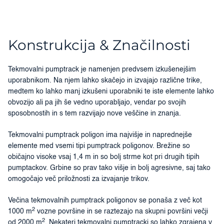
Konstrukcija & Značilnosti
Tekmovalni pumptrack je namenjen predvsem izkušenejšim
uporabnikom. Na njem lahko skačejo in izvajajo različne trike,
medtem ko lahko manj izkušeni uporabniki te iste elemente lahko
obvozijo ali pa jih še vedno uporabljajo, vendar po svojih
sposobnostih in s tem razvijajo nove veščine in znanja.
Tekmovalni pumptrack poligon ima najvišje in naprednejše
elemente med vsemi tipi pumptrack poligonov. Brežine so
običajno visoke vsaj 1,4 m in so bolj strme kot pri drugih tipih
pumptackov. Grbine so prav tako višje in bolj agresivne, saj tako
omogočajo več priložnosti za izvajanje trikov.
Večina tekmovalnih pumptrack poligonov se ponaša z več kot
2
1000 m
vozne površine in se raztezajo na skupni površini večji
2
od 2000 m
. Nekateri tekmovalni pumptracki so lahko zgrajena v