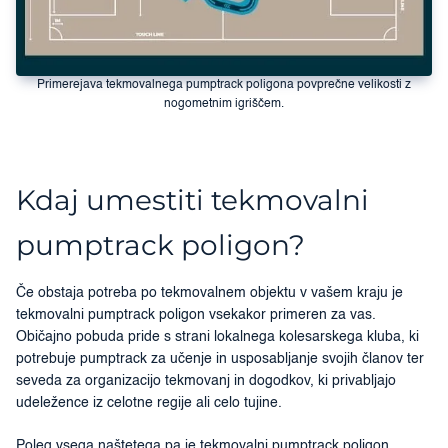
Primerejava tekmovalnega pumptrack poligona povprečne velikosti z
nogometnim igriščem.
Kdaj umestiti tekmovalni
pumptrack poligon?
Če obstaja potreba po tekmovalnem objektu v vašem kraju je
tekmovalni pumptrack poligon vsekakor primeren za vas.
Običajno pobuda pride s strani lokalnega kolesarskega kluba, ki
potrebuje pumptrack za učenje in usposabljanje svojih članov ter
seveda za organizacijo tekmovanj in dogodkov, ki privabljajo
udeležence iz celotne regije ali celo tujine.
Poleg vsega naštetega pa je tekmovalni pumptrack poligon