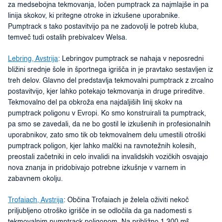
za medsebojna tekmovanja, ločen pumptrack za najmlajše in pa
linija skokov, ki pritegne otroke in izkušene uporabnike.
Pumptrack s tako postavitvijo pa ne zadovolji le potreb kluba,
temveč tudi ostalih prebivalcev Welsa.
Lebring, Avstrija
: Lebringov pumptrack se nahaja v neposredni
bližini srednje šole in športnega igrišča in je pravtako sestavljen iz
treh delov. Glavno del predstavlja tekmovalni pumptrack z zrcalno
postavitvijo, kjer lahko potekajo tekmovanja in druge prireditve.
Tekmovalno del pa obkroža ena najdaljiših linij skokv na
pumptrack poligonu v Evropi. Ko smo konstruirali ta pumptrack,
pa smo se zavedali, da ne bo gostil le izkušenih in profesionalnih
uporabnikov, zato smo tik ob tekmovalnem delu umestili otroški
pumptrack poligon, kjer lahko malčki na ravnotežnih kolesih,
preostali začetniki in celo invalidi na invalidskih vozičkih osvajajo
nova znanja in pridobivajo potrebne izkušnje v varnem in
zabavnem okolju.
Trofaiach, Avstrija
: Občina Trofaiach je želela oživiti nekoč
priljubljeno otroško igrišče in se odločila da ga nadomesti s