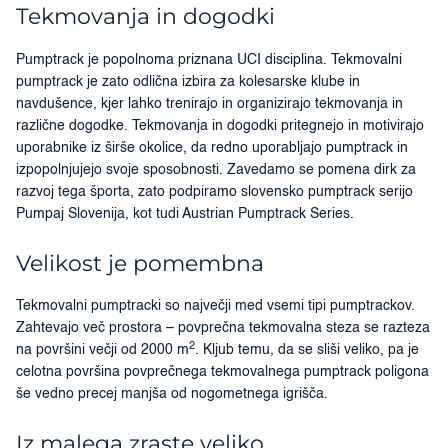
Tekmovanja in dogodki
Pumptrack je popolnoma priznana UCI disciplina. Tekmovalni
pumptrack je zato odlična izbira za kolesarske klube in
navdušence, kjer lahko trenirajo in organizirajo tekmovanja in
različne dogodke. Tekmovanja in dogodki pritegnejo in motivirajo
uporabnike iz širše okolice, da redno uporabljajo pumptrack in
izpopolnjujejo svoje sposobnosti. Zavedamo se pomena dirk za
razvoj tega športa, zato podpiramo slovensko pumptrack serijo
Pumpaj Slovenija, kot tudi Austrian Pumptrack Series.
Velikost je pomembna
Tekmovalni pumptracki so največji med vsemi tipi pumptrackov.
Zahtevajo več prostora – povprečna tekmovalna steza se razteza
2
na površini večji od 2000 m
. Kljub temu, da se sliši veliko, pa je
celotna površina povprečnega tekmovalnega pumptrack poligona
še vedno precej manjša od nogometnega igrišča.
Iz malega zraste veliko