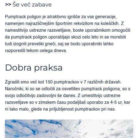
>>
Še več zabave
Pumptrack poligon je atraktivno igrišče za vse generacije,
namenjen najrazličnejšim športnim rekvizitom na koleščkih. Z
namestitvijo ustrezne razsvetljave, boste uporabnikom omogočili
da pumptrack poligon uporabljajo skozi celo leto in se morebiti
tudi izognili preveliki gneči, saj se bodo uporabniki lahko
razporedili tekom celega dneva.
Dobra praksa
Zgradili smo več kot 150 pumptrackov v 7 različnih državah.
Naročniki, ki so se odločili za osvetlitev pumptrack poligona, so s
svojo odločitvijo zadovoljni še danes. Z umestitvijo ustrezne
razsvetljave so v zimskem času podaljšali uporabo za 4-5 ur, kar
ni tako malo, glede na priljubljenost pumptrackov pri nas.