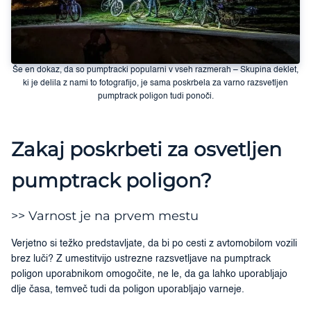
Še en dokaz, da so pumptracki popularni v vseh razmerah – Skupina deklet,
ki je delila z nami to fotografijo, je sama poskrbela za varno razsvetljen
pumptrack poligon tudi ponoči.
Zakaj poskrbeti za osvetljen
pumptrack poligon?
>> Varnost je na prvem mestu
Verjetno si težko predstavljate, da bi po cesti z avtomobilom vozili
brez luči? Z umestitvijo ustrezne razsvetljave na pumptrack
poligon uporabnikom omogočite, ne le, da ga lahko uporabljajo
dlje časa, temveč tudi da poligon uporabljajo varneje.