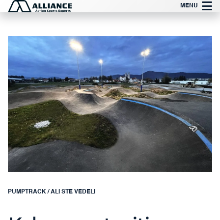
Preskoči
MENU
na
vsebino
PUMPTRACK
/
ALI STE VEDELI