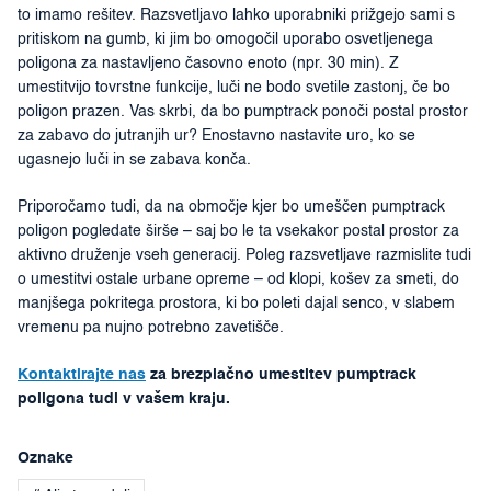
to imamo rešitev. Razsvetljavo lahko uporabniki prižgejo sami s
pritiskom na gumb, ki jim bo omogočil uporabo osvetljenega
poligona za nastavljeno časovno enoto (npr. 30 min). Z
umestitvijo tovrstne funkcije, luči ne bodo svetile zastonj, če bo
poligon prazen. Vas skrbi, da bo pumptrack ponoči postal prostor
za zabavo do jutranjih ur? Enostavno nastavite uro, ko se
ugasnejo luči in se zabava konča.
Priporočamo tudi, da na območje kjer bo umeščen pumptrack
poligon pogledate širše – saj bo le ta vsekakor postal prostor za
aktivno druženje vseh generacij. Poleg razsvetljave razmislite tudi
o umestitvi ostale urbane opreme – od klopi, košev za smeti, do
manjšega pokritega prostora, ki bo poleti dajal senco, v slabem
vremenu pa nujno potrebno zavetišče.
Kontaktirajte nas
za brezplačno umestitev pumptrack
poligona tudi v vašem kraju.
Oznake