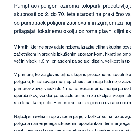
Pumptrack poligoni oziroma koloparki predstavljaj
skupnosti od 2. do 70. leta starosti na praktično vs
so pumptrack poligoni zasnovani in zgrajeni za naj
prilagajati lokalnemu okolju oziroma glavni ciljni s
V krajih, kjer ne prevladuje nobena izrazita ciljna skupina 
začetnikom in srednje izkušenim uporabnikom, hkrati pa omog
večini visoki 1,3 m, prilagojeni pa so tudi dizajn, velikost in t
V primeru, ko za glavno ciljno skupino prepoznamo začetnik
poligone, ki zahtevajo manj spretnosti ter imajo tudi nižje zav
primerov zavoji visoki do 1 metra. Sorazmerno manjši pa so tudi
uporabnikov, vendar pa so zelo primerni za okolja z večjim št
središča, kampi, itd. Primerni so tudi za gibalno ovirane upora
Najbolj smiselna in upravičena pa je, v kolikor so na razpola
poligona namenjenega izkušenim uporabnikom ter manjšega ot
novih veščin od popolnega začetnika do vrhunskega športnik