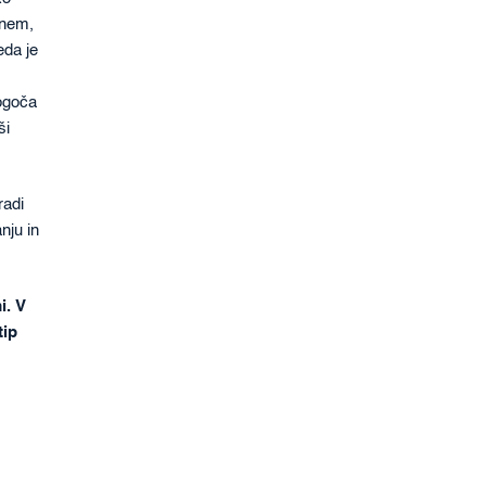
enem,
eda je
mogoča
ši
radi
nju in
i. V
tip