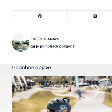
Navigacija
PREJŠNJA OBJAVA
Kaj je pumptrack poligon?
prispevka
Podobne objave