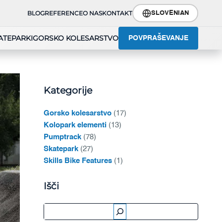
BLOG
REFERENCE
O NAS
KONTAKT
SLOVENIAN
ATEPARKI
GORSKO KOLESARSTVO
POVPRAŠEVANJE
Kategorije
Gorsko kolesarstvo
(17)
Kolopark elementi
(13)
Pumptrack
(78)
Skatepark
(27)
Skills Bike Features
(1)
Išči
Išči