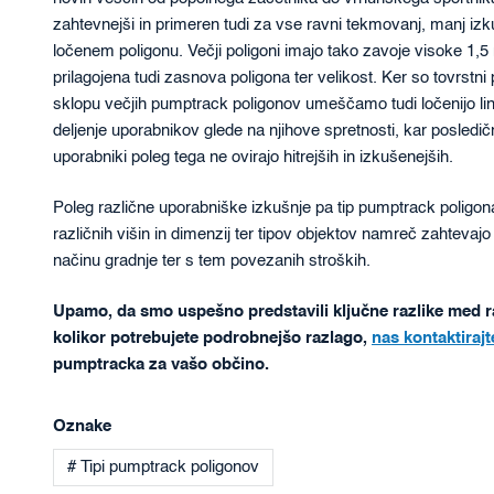
zahtevnejši in primeren tudi za vse ravni tekmovanj, manj iz
ločenem poligonu. Večji poligoni imajo tako zavoje visoke 1,5 m
prilagojena tudi zasnova poligona ter velikost. Ker so tovrstni 
sklopu večjih pumptrack poligonov umeščamo tudi ločenijo l
deljenje uporabnikov glede na njihove spretnosti, kar posledič
uporabniki poleg tega ne ovirajo hitrejših in izkušenejših.
Poleg različne uporabniške izkušnje pa tip pumptrack poligona 
različnih višin in dimenzij ter tipov objektov namreč zahtevajo 
načinu gradnje ter s tem povezanih stroških.
Upamo, da smo uspešno predstavili ključne razlike med ra
kolikor potrebujete podrobnejšo razlago,
nas kontaktirajt
pumptracka za vašo občino.
Oznake
# Tipi pumptrack poligonov