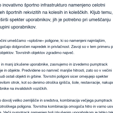
o inovativno športno infrastrukturo namenjeno celotni
eh športnih rekvizitih na kolesih in koleščkih. Kljub temu
širši spekter uporabnikov, jih je potrebno pri umeščanju
kupini uporabnikov.
povečini umeščamo »splošne« poligone, ki so namenjeni najmlajšim,
očajo dolgoročen napredek in privlačnost. Zavoji so v tem primeru 
ip objektov. Tovrstnih objektov zgradimo največ.
e in manj izkušene uporabnike, zasnujemo in izvedemo pumptrack
oje in objekte. Predvidene so namreč manjše hitrosti, zato so v večini
 ostali objekti in grbine. Tovrstni poligoni sicer omejujejo spekter
evilom otrok, kot so denimo otroška igrišča, šole, restavracije, naku
bnike na invalidskih vozičkih.
go dovolj veliko zemljišče in sredstva, kombinacija večjega pumptrack
roškega poligona. Tovrstna kombinacija omogoča hitro in varno usv
a. Večji pumptrack namenjen bolj izkušenim uporabnikom je lahko ta