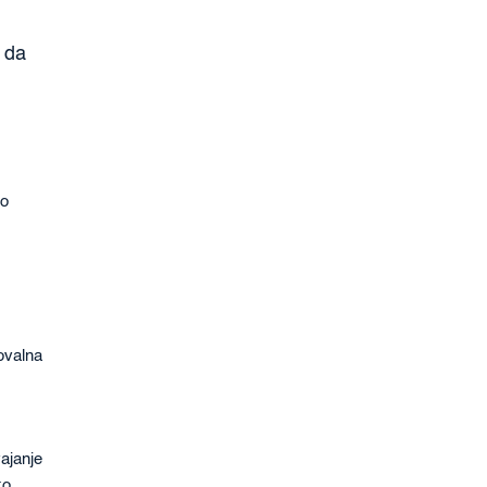
, da
po
povalna
ajanje
ko