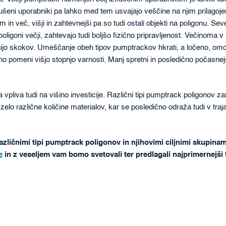
kušeni uporabniki pa lahko med tem usvajajo veščine na njim prilagoj
 in več, višji in zahtevnejši pa so tudi ostali objekti na poligonu. Sev
poligoni večji, zahtevajo tudi boljšo fizično pripravljenost. Večinoma v
inijo skokov. Umeščanje obeh tipov pumptrackov hkrati, a ločeno, o
no pomeni višjo stopnjo varnosti. Manj spretni in posledično počasnej
vpliva tudi na višino investicije. Različni tipi pumptrack poligonov za
zelo različne količine materialov, kar se posledično odraža tudi v traja
zličnimi tipi pumptrack poligonov in njihovimi ciljnimi skupinam
e
in z veseljem vam bomo svetovali ter predlagali najprimernejši 