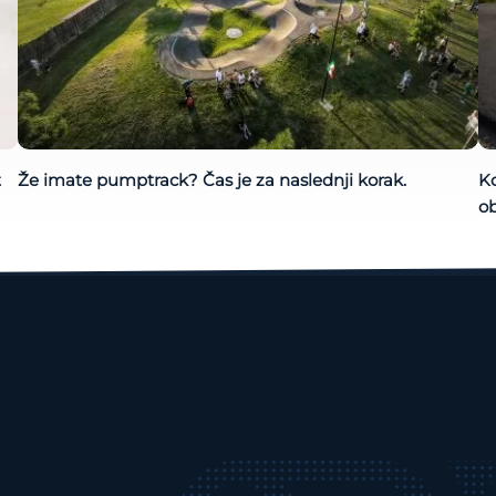
t
Že imate pumptrack? Čas je za naslednji korak.
Ko
o