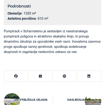
Podrobnosti
Območje
: 1320 m²
Asfaltna površina
: 610 m²
Pumptrack v Scharnsteinu je sestavljen iz vsestranskega
pumptrack poligona in atraktivno skakalno linijo, ki ponuja
dinamično izkušnjo za uporabnike vseh ravni. Inovativna zasnova
proge spodbuja razvoj spretnosti, spodbuja sodelovanje
skupnosti in zagotavlja neskončno zabavo za vse.
Navigacija
PREJŠNJA OBJAVA
NASLEDNJA
prispevka