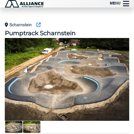
Preskoči
MENU
na
vsebino
Scharnstein
Pumptrack Scharnstein