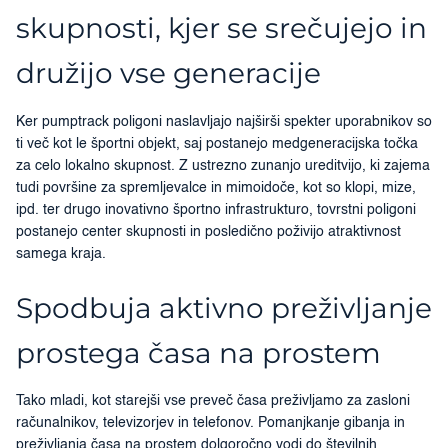
skupnosti, kjer se srečujejo in
družijo vse generacije
Ker pumptrack poligoni naslavljajo najširši spekter uporabnikov so
ti več kot le športni objekt, saj postanejo medgeneracijska točka
za celo lokalno skupnost. Z ustrezno zunanjo ureditvijo, ki zajema
tudi površine za spremljevalce in mimoidoče, kot so klopi, mize,
ipd. ter drugo inovativno športno infrastrukturo, tovrstni poligoni
postanejo center skupnosti in posledično poživijo atraktivnost
samega kraja.
Spodbuja aktivno preživljanje
prostega časa na prostem
Tako mladi, kot starejši vse preveč časa preživljamo za zasloni
računalnikov, televizorjev in telefonov. Pomanjkanje gibanja in
preživljanja časa na prostem dolgoročno vodi do številnih