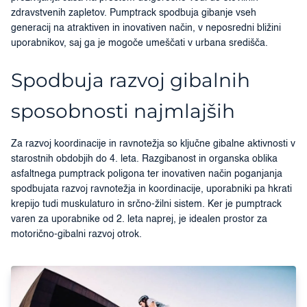
zdravstvenih zapletov. Pumptrack spodbuja gibanje vseh
generacij na atraktiven in inovativen način, v neposredni bližini
uporabnikov, saj ga je mogoče umeščati v urbana središča.
Spodbuja razvoj gibalnih
sposobnosti najmlajših
Za razvoj koordinacije in ravnotežja so ključne gibalne aktivnosti v
starostnih obdobjih do 4. leta. Razgibanost in organska oblika
asfaltnega pumptrack poligona ter inovativen način poganjanja
spodbujata razvoj ravnotežja in koordinacije, uporabniki pa hkrati
krepijo tudi muskulaturo in srčno-žilni sistem. Ker je pumptrack
varen za uporabnike od 2. leta naprej, je idealen prostor za
motorično-gibalni razvoj otrok.