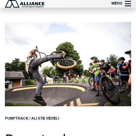
Preskoči
MENU
na
vsebino
PUMPTRACK
/
ALI STE VEDELI