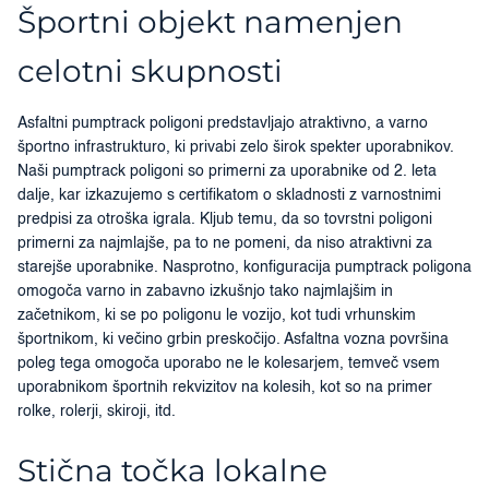
Športni objekt namenjen
celotni skupnosti
Asfaltni pumptrack poligoni predstavljajo atraktivno, a varno
športno infrastrukturo, ki privabi zelo širok spekter uporabnikov.
Naši pumptrack poligoni so primerni za uporabnike od 2. leta
dalje, kar izkazujemo s certifikatom o skladnosti z varnostnimi
predpisi za otroška igrala. Kljub temu, da so tovrstni poligoni
primerni za najmlajše, pa to ne pomeni, da niso atraktivni za
starejše uporabnike. Nasprotno, konfiguracija pumptrack poligona
omogoča varno in zabavno izkušnjo tako najmlajšim in
začetnikom, ki se po poligonu le vozijo, kot tudi vrhunskim
športnikom, ki večino grbin preskočijo. Asfaltna vozna površina
poleg tega omogoča uporabo ne le kolesarjem, temveč vsem
uporabnikom športnih rekvizitov na kolesih, kot so na primer
rolke, rolerji, skiroji, itd.
Stična točka lokalne