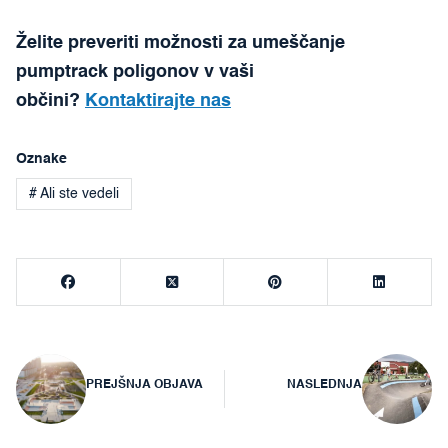
Želite preveriti možnosti za umeščanje
pumptrack poligonov v vaši
občini?
Kontaktirajte nas
Oznake
# Ali ste vedeli
Navigacija
PREJŠNJA OBJAVA
NASLEDNJA
prispevka