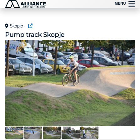
Прескокни
MENU
до
содржината
Skopje
Pump track Skopje